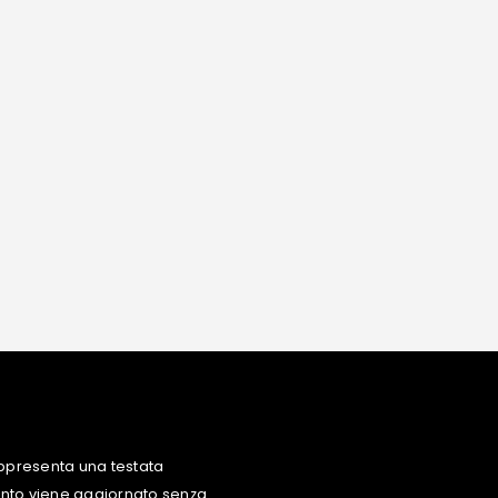
ppresenta una testata
uanto viene aggiornato senza