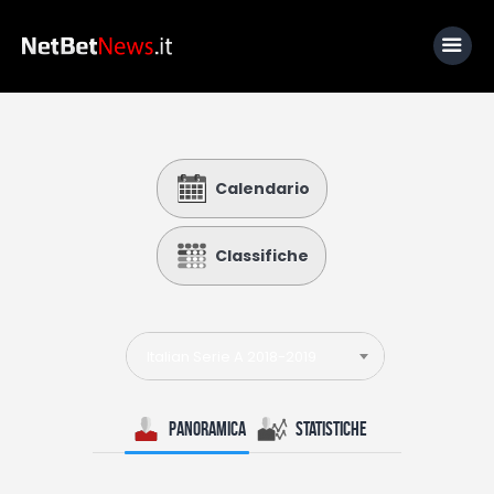
Home
Calendario
News
Calcio
Classifiche
Basket
Tennis
Italian Serie A 2018-2019
Lo Sapevi Che
Fantacalcio
Panoramica
Statistiche
I consigli di Giulia
Serie A