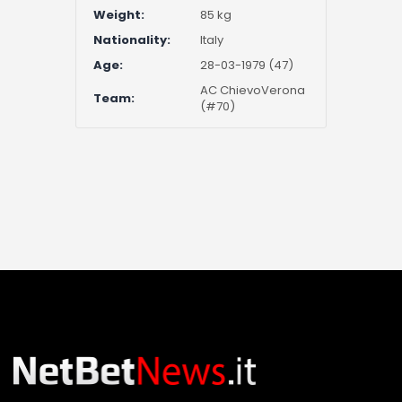
Weight:
85 kg
Nationality:
Italy
Age:
28-03-1979 (47)
AC ChievoVerona
Team:
(#70)