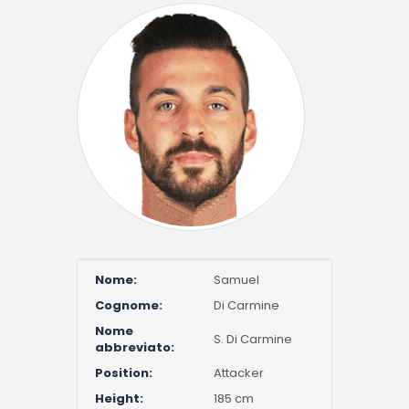
Nome:
Samuel
Cognome:
Di Carmine
Nome
S. Di Carmine
abbreviato:
Position:
Attacker
Height:
185 cm