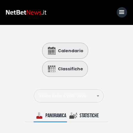
Home
Calendario
News
Calcio
Classifiche
Basket
Tennis
Italian Serie A 2019-2020
Lo Sapevi Che
Fantacalcio
Panoramica
Statistiche
I consigli di Giulia
Serie A