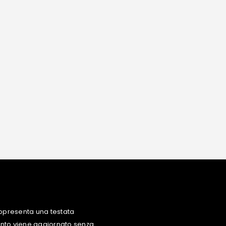
ppresenta una testata
uanto viene aggiornato senza