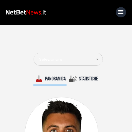
Home
News
Selezionare
Calcio
Basket
Panoramica
Statistiche
Tennis
Lo Sapevi Che
Fantacalcio
I consigli di Giulia
Serie A