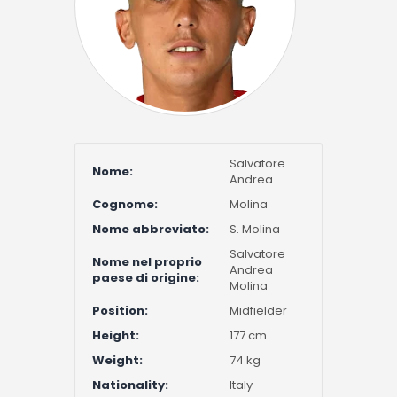
Salvatore
Nome:
Andrea
Cognome:
Molina
Nome abbreviato:
S. Molina
Salvatore
Nome nel proprio
Andrea
paese di origine:
Molina
Position:
Midfielder
Height:
177 cm
Weight:
74 kg
Nationality:
Italy