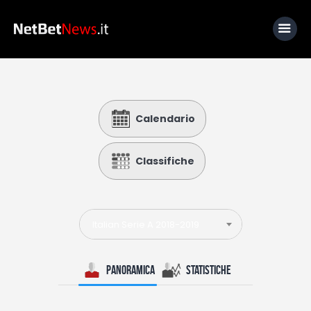
Home
Calendario
News
Calcio
Classifiche
Basket
Tennis
Italian Serie A 2018-2019
Lo Sapevi Che
Fantacalcio
Panoramica
Statistiche
I consigli di Giulia
Serie A