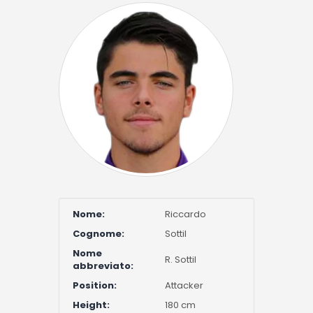
Nome:
Riccardo
Cognome:
Sottil
Nome
R. Sottil
abbreviato:
Position:
Attacker
Height:
180 cm