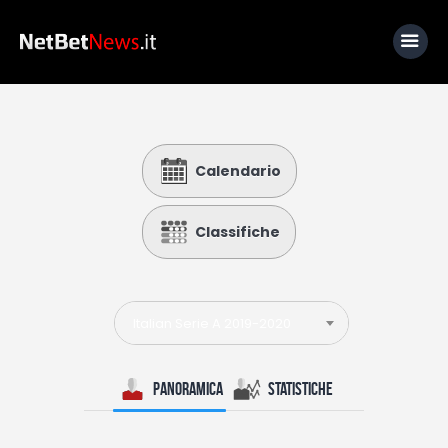
Home
Calendario
News
Calcio
Classifiche
Basket
Tennis
Italian Serie A 2019-2020
Lo Sapevi Che
Fantacalcio
Panoramica
Statistiche
I consigli di Giulia
Serie A