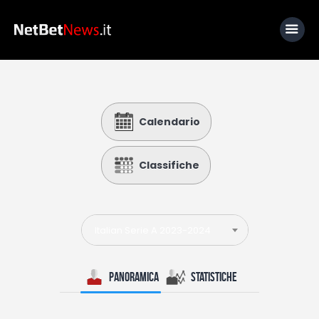
Home
Calendario
News
Calcio
Classifiche
Basket
Tennis
Italian Serie A 2023-2024
Lo Sapevi Che
Fantacalcio
Panoramica
Statistiche
I consigli di Giulia
Serie A