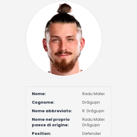
Nome:
Radu Matei
Cognome:
Drăgușin
Nome abbreviato:
R. Drăgușin
Nome nel proprio
Radu Matei
paese di origine:
Drăgușin
Position:
Defender