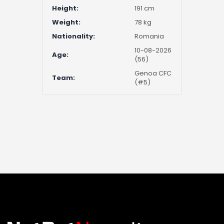
Height:
191 cm
Weight:
78 kg
Nationality:
Romania
10-08-2026
Age:
(56)
Genoa CFC
Team:
(#5)