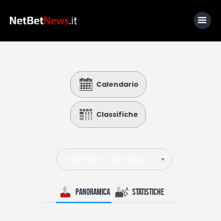
Home
Calendario
News
Calcio
Classifiche
Basket
Tennis
Italian Serie A 2021-2022
Lo Sapevi Che
Fantacalcio
Panoramica
Statistiche
I consigli di Giulia
Serie A