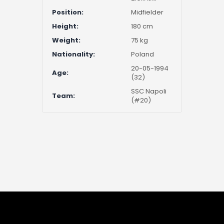
Position:
Midfielder
Height:
180 cm
Weight:
75 kg
Nationality:
Poland
20-05-1994
Age:
(32)
SSC Napoli
Team:
(#20)