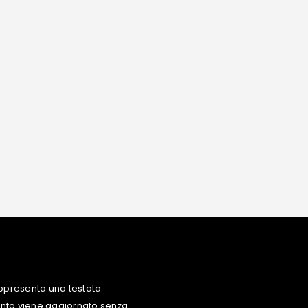
ppresenta una testata
uanto viene aggiornato senza