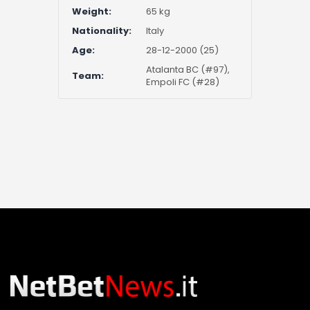
Weight:
65 kg
Nationality:
Italy
Age:
28-12-2000 (25)
Atalanta BC (#97),
Team:
Empoli FC (#28)