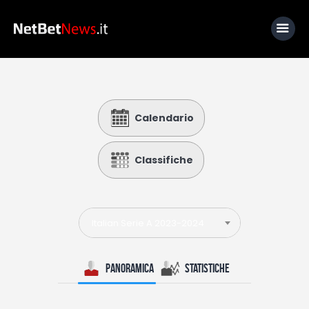
Home
Calendario
News
Calcio
Classifiche
Basket
Tennis
Italian Serie A 2023-2024
Lo Sapevi Che
Fantacalcio
Panoramica
Statistiche
I consigli di Giulia
Serie A