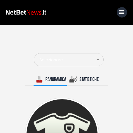
Home
News
Selezionare
Calcio
Basket
Panoramica
Statistiche
Tennis
Lo Sapevi Che
Fantacalcio
I consigli di Giulia
Serie A