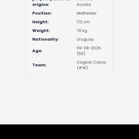
origine:
Acosta
Position:
Midfielder
Height:
172 cm
Weight:
70 kg
Nationality:
Uruguay
09-08-2026
Age:
(56)
Cagliari Calcio
Team:
(#18)