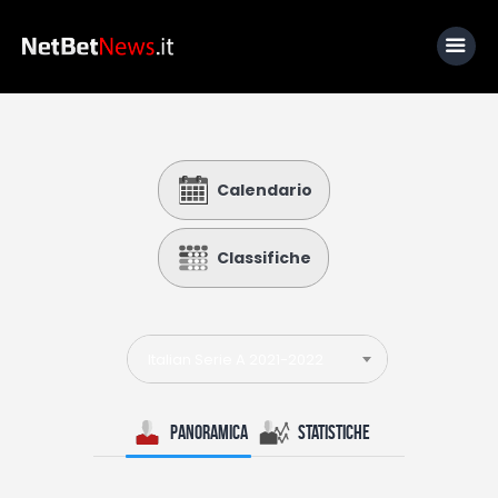
Home
Calendario
News
Calcio
Classifiche
Basket
Tennis
Italian Serie A 2021-2022
Lo Sapevi Che
Fantacalcio
Panoramica
Statistiche
I consigli di Giulia
Serie A