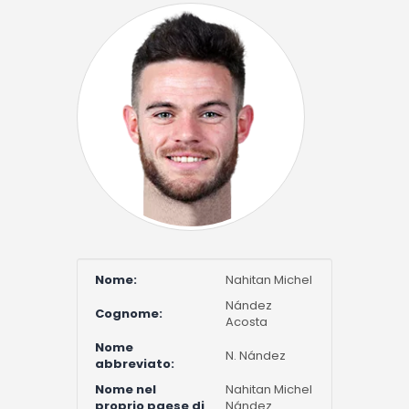
Nome:
Nahitan Michel
Nández
Cognome:
Acosta
Nome
N. Nández
abbreviato:
Nome nel
Nahitan Michel
proprio paese di
Nández