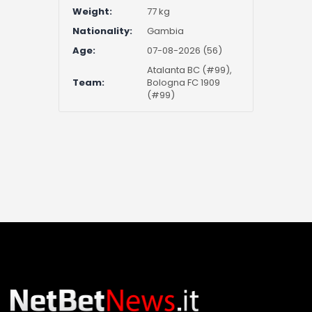
Weight:
77 kg
Nationality:
Gambia
Age:
07-08-2026 (56)
Atalanta BC (#99),
Team:
Bologna FC 1909
(#99)