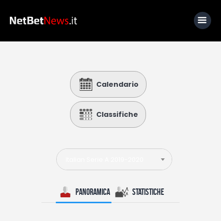
Home
Calendario
News
Calcio
Classifiche
Basket
Tennis
Italian Serie A 2019-2020
Lo Sapevi Che
Fantacalcio
Panoramica
Statistiche
I consigli di Giulia
Serie A