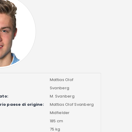
Mattias Olof
Svanberg
ato:
M. Svanberg
io paese di origine:
Mattias Olof Svanberg
Midfielder
185 cm
75 kg