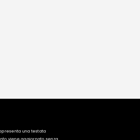
ppresenta una testata
uanto viene aggiornato senza