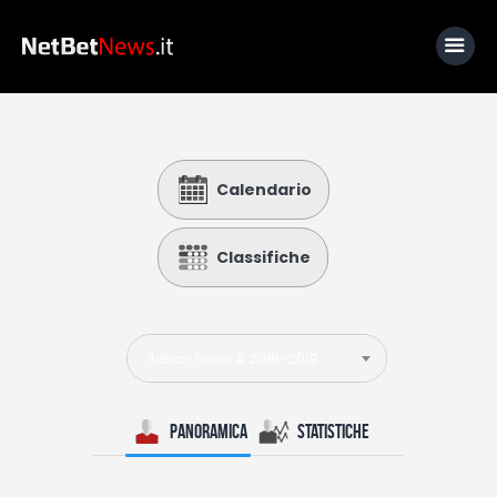
Home
Calendario
News
Calcio
Classifiche
Basket
Tennis
Italian Serie A 2018-2019
Lo Sapevi Che
Fantacalcio
Panoramica
Statistiche
I consigli di Giulia
Serie A