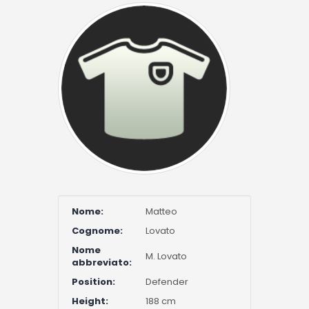
Nome:
Matteo
Cognome:
Lovato
Nome
M. Lovato
abbreviato:
Position:
Defender
Height:
188 cm