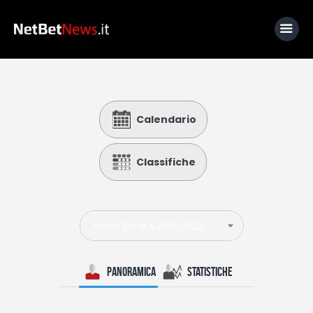
Home
Calendario
News
Calcio
Classifiche
Basket
Tennis
Italian Serie A 2021-2022
Lo Sapevi Che
Fantacalcio
Panoramica
Statistiche
I consigli di Giulia
Serie A