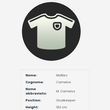
Nome:
Matteo
Cognome:
Carnelos
Nome
M. Carnelos
abbreviato:
Position:
Goalkeeper
Height:
182 cm