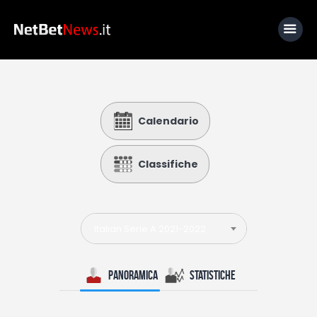
Home
Calendario
News
Calcio
Classifiche
Basket
Tennis
Italian Serie A 2021-2022
Lo Sapevi Che
Fantacalcio
Panoramica
Statistiche
I consigli di Giulia
Serie A