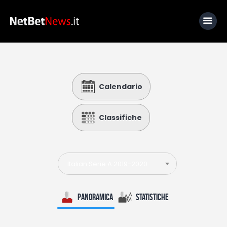
Home
Calendario
News
Calcio
Classifiche
Basket
Tennis
Italian Serie A 2019-2020
Lo Sapevi Che
Fantacalcio
Panoramica
Statistiche
I consigli di Giulia
Serie A