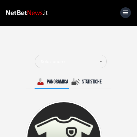
Home
News
Selezionare
Calcio
Basket
Panoramica
Statistiche
Tennis
Lo Sapevi Che
Fantacalcio
I consigli di Giulia
Serie A