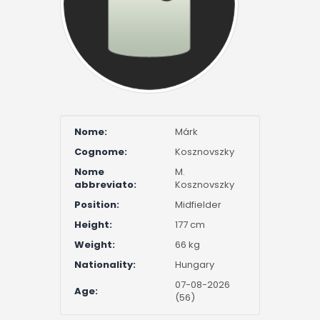
Nome:
Márk
Cognome:
Kosznovszky
Nome
M.
abbreviato:
Kosznovszky
Position:
Midfielder
Height:
177 cm
Weight:
66 kg
Nationality:
Hungary
07-08-2026
Age:
(56)