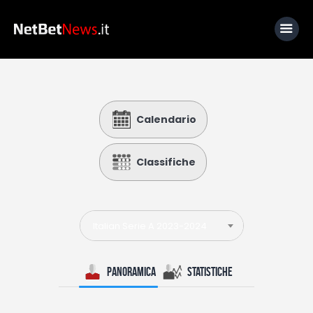
Home
Calendario
News
Calcio
Classifiche
Basket
Tennis
Italian Serie A 2023-2024
Lo Sapevi Che
Fantacalcio
Panoramica
Statistiche
I consigli di Giulia
Serie A