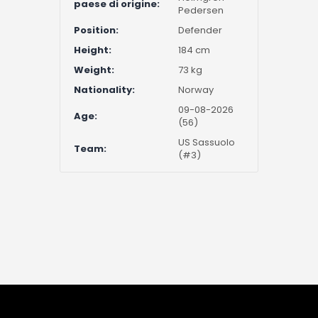
paese di origine:
Pedersen
Position:
Defender
Height:
184 cm
Weight:
73 kg
Nationality:
Norway
09-08-2026
Age:
(56)
US Sassuolo
Team:
(#3)