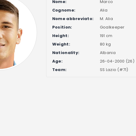
Nome:
Marco
Cognome:
Alia
Nome abbreviato:
M. Alia
Position:
Goalkeeper
Height:
191 cm
Weight:
80 kg
Nationality:
Albania
Age:
26-04-2000 (26)
Team:
SS Lazio (#71)