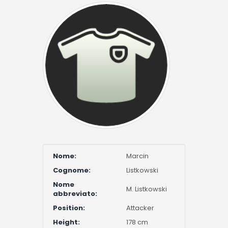
Nome:
Marcin
Cognome:
Listkowski
Nome
M. Listkowski
abbreviato:
Position:
Attacker
Height:
178 cm