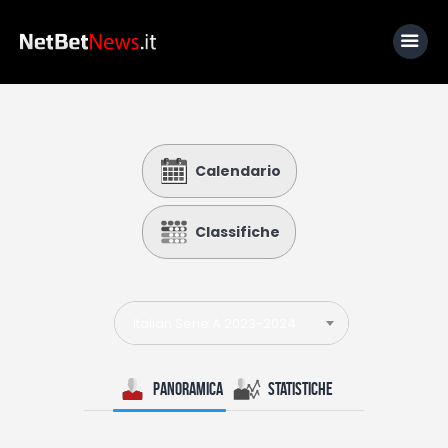
Home
Calendario
News
Calcio
Classifiche
Basket
Tennis
Italian Serie A 2023-2024
Lo Sapevi Che
Fantacalcio
Panoramica
Statistiche
I consigli di Giulia
Serie A