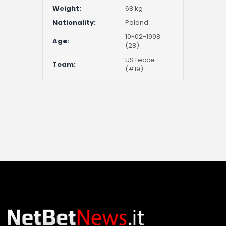
Weight:
68 kg
Nationality:
Poland
10-02-1998
Age:
(28)
US Lecce
Team:
(#19)