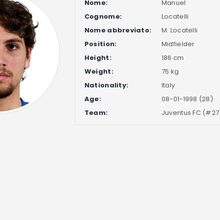
Nome:
Manuel
Cognome:
Locatelli
Nome abbreviato:
M. Locatelli
Position:
Midfielder
Height:
186 cm
Weight:
75 kg
Nationality:
Italy
Age:
08-01-1998 (28)
Team:
Juventus FC (#27