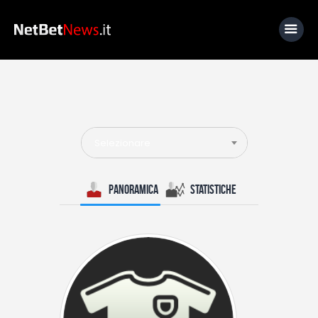
Home
News
Selezionare
Calcio
Basket
Panoramica
Statistiche
Tennis
Lo Sapevi Che
Fantacalcio
I consigli di Giulia
Serie A