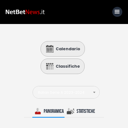
Home
Calendario
News
Calcio
Classifiche
Basket
Tennis
Italian Serie A 2023-2024
Lo Sapevi Che
Fantacalcio
Panoramica
Statistiche
I consigli di Giulia
Serie A