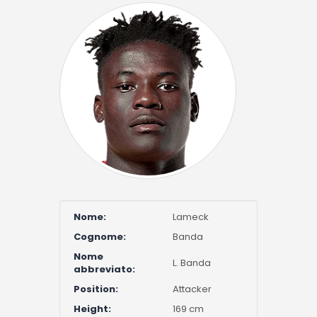
Nome:
Lameck
Cognome:
Banda
Nome
L. Banda
abbreviato:
Position:
Attacker
Height:
169 cm