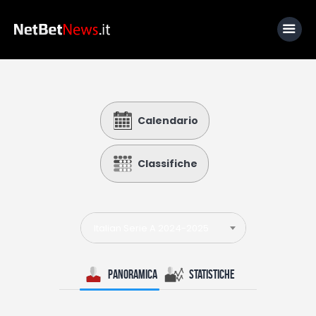
Home
Calendario
News
Calcio
Classifiche
Basket
Tennis
Italian Serie A 2024-2025
Lo Sapevi Che
Fantacalcio
Panoramica
Statistiche
I consigli di Giulia
Serie A