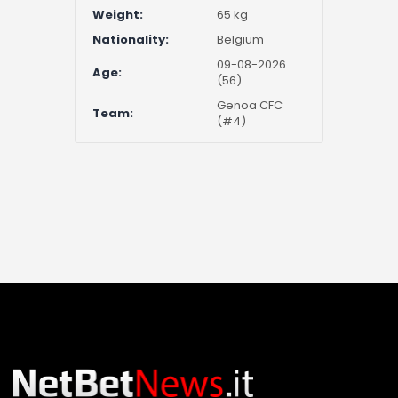
Weight:
65 kg
Nationality:
Belgium
09-08-2026
Age:
(56)
Genoa CFC
Team:
(#4)