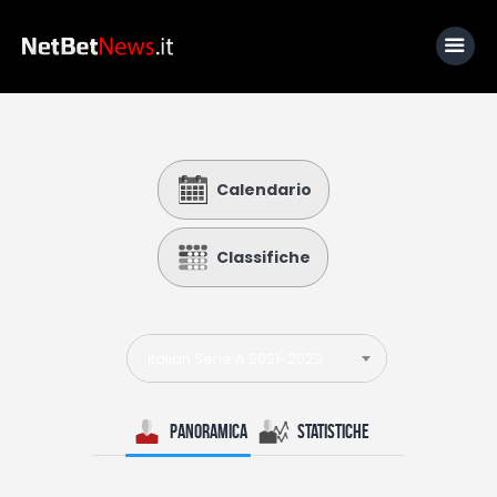
Home
Calendario
News
Calcio
Classifiche
Basket
Tennis
Italian Serie A 2021-2022
Lo Sapevi Che
Fantacalcio
Panoramica
Statistiche
I consigli di Giulia
Serie A