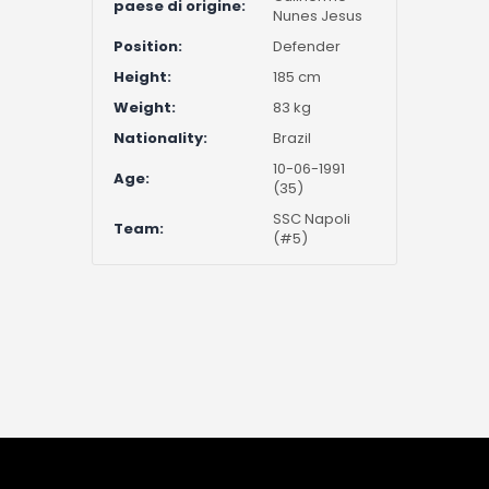
paese di origine:
Nunes Jesus
Position:
Defender
Height:
185 cm
Weight:
83 kg
Nationality:
Brazil
10-06-1991
Age:
(35)
SSC Napoli
Team:
(#5)