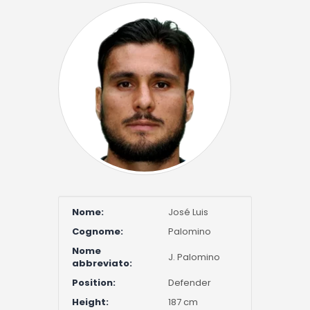
Nome:
José Luis
Cognome:
Palomino
Nome
J. Palomino
abbreviato:
Position:
Defender
Height:
187 cm