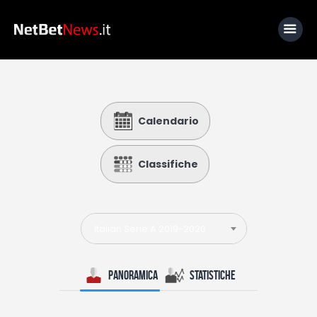
Home
Calendario
News
Calcio
Classifiche
Basket
Tennis
Italian Serie A 2019-2020
Lo Sapevi Che
Fantacalcio
Panoramica
Statistiche
I consigli di Giulia
Serie A