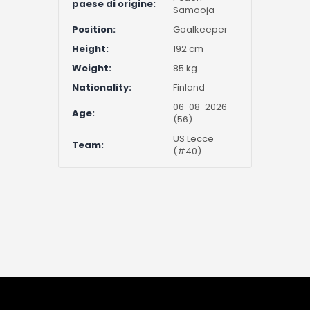
paese di origine:
Samooja
Position:
Goalkeeper
Height:
192 cm
Weight:
85 kg
Nationality:
Finland
06-08-2026
Age:
(56)
US Lecce
Team:
(#40)