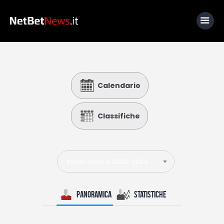
Home
Calendario
News
Calcio
Classifiche
Basket
Tennis
Italian Serie A 2023-2024
Lo Sapevi Che
Fantacalcio
Panoramica
Statistiche
I consigli di Giulia
Serie A