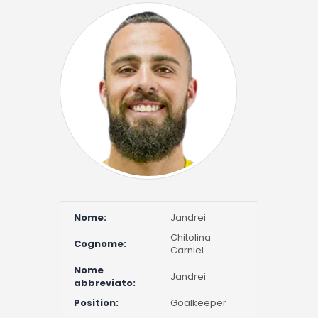
Nome:
Jandrei
Chitolina
Cognome:
Carniel
Nome
Jandrei
abbreviato:
Position:
Goalkeeper