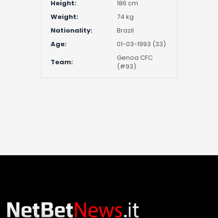
Height:
186 cm
Weight:
74 kg
Nationality:
Brazil
Age:
01-03-1993 (33)
Genoa CFC
Team:
(#93)