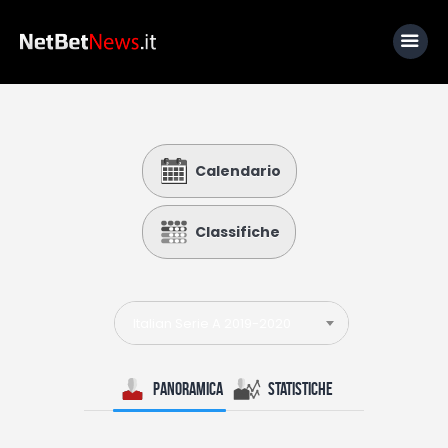
Home
Calendario
News
Calcio
Classifiche
Basket
Tennis
Italian Serie A 2019-2020
Lo Sapevi Che
Fantacalcio
Panoramica
Statistiche
I consigli di Giulia
Serie A