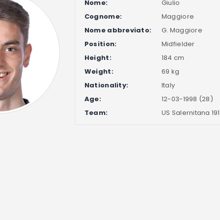
Nome:
Giulio
Cognome:
Maggiore
Nome abbreviato:
G. Maggiore
Position:
Midfielder
Height:
184 cm
Weight:
69 kg
Nationality:
Italy
Age:
12-03-1998 (28)
Team:
US Salernitana 19