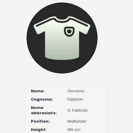
Nome:
Giovanni
Cognome:
Fabbian
Nome
G. Fabbian
abbreviato:
Position:
Midfielder
Height:
186 cm