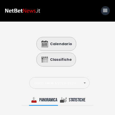
Home
Calendario
News
Calcio
Classifiche
Basket
Tennis
Italian Serie A 2023-2024
Lo Sapevi Che
Fantacalcio
Panoramica
Statistiche
I consigli di Giulia
Serie A