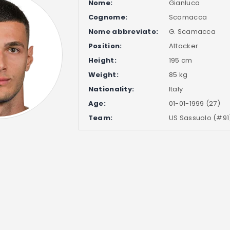
Nome:
Gianluca
Cognome:
Scamacca
Nome abbreviato:
G. Scamacca
Position:
Attacker
Height:
195 cm
Weight:
85 kg
Nationality:
Italy
Age:
01-01-1999 (27)
Team:
US Sassuolo (#91