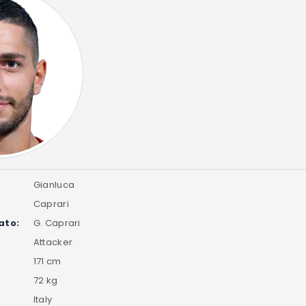
Gianluca
Caprari
ato:
G. Caprari
Attacker
171 cm
72 kg
Italy