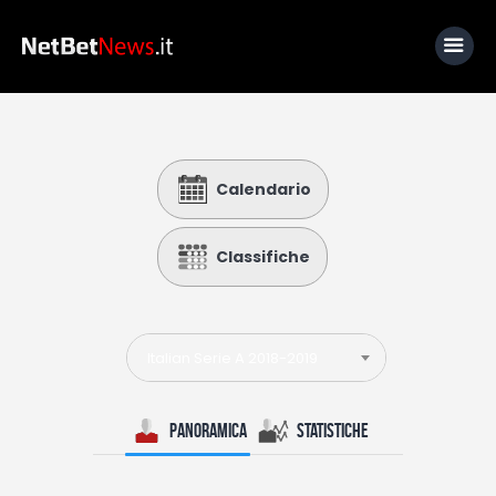
Home
Calendario
News
Calcio
Classifiche
Basket
Tennis
Italian Serie A 2018-2019
Lo Sapevi Che
Fantacalcio
Panoramica
Statistiche
I consigli di Giulia
Serie A