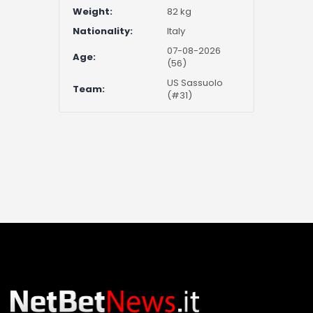
Weight:
82 kg
Nationality:
Italy
07-08-2026
Age:
(56)
US Sassuolo
Team:
(#31)