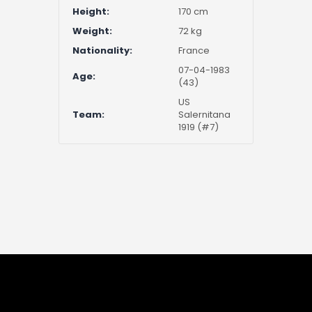
Height:
170 cm
Weight:
72 kg
Nationality:
France
07-04-1983
Age:
(43)
US
Team:
Salernitana
1919 (#7)