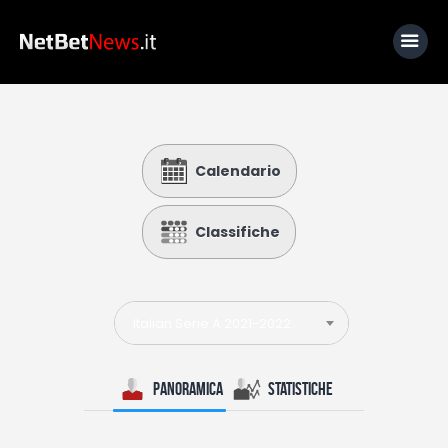
Home
Calendario
News
Calcio
Classifiche
Basket
Tennis
Italian Serie A 2021-2022
Lo Sapevi Che
Fantacalcio
Panoramica
Statistiche
I consigli di Giulia
Serie A