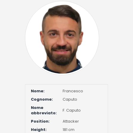
Nome:
Francesco
Cognome:
Caputo
Nome
F. Caputo
abbreviato:
Position:
Attacker
Height:
181 cm