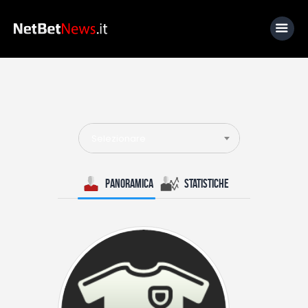
Home
News
Selezionare
Calcio
Basket
Panoramica
Statistiche
Tennis
Lo Sapevi Che
Fantacalcio
I consigli di Giulia
Serie A