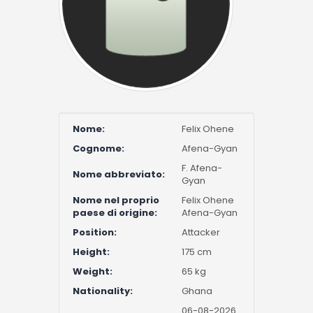
Nome:
Felix Ohene
Cognome:
Afena-Gyan
F. Afena-
Nome abbreviato:
Gyan
Nome nel proprio
Felix Ohene
paese di origine:
Afena-Gyan
Position:
Attacker
Height:
175 cm
Weight:
65 kg
Nationality:
Ghana
06-08-2026