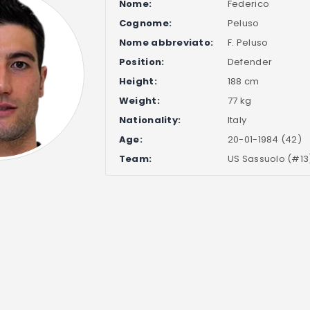
Nome:
Federico
Cognome:
Peluso
Nome abbreviato:
F. Peluso
Position:
Defender
Height:
188 cm
Weight:
77 kg
Nationality:
Italy
Age:
20-01-1984 (42)
Team:
US Sassuolo (#13