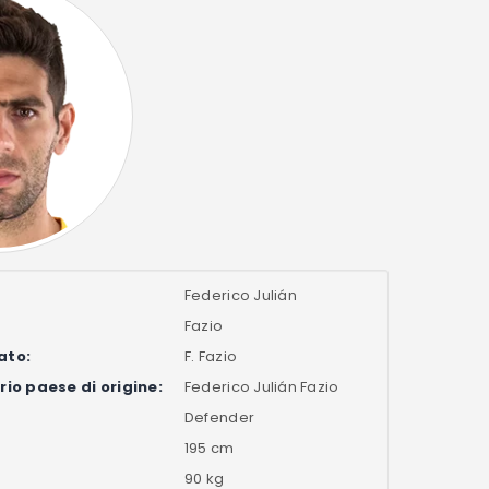
Federico Julián
Fazio
ato:
F. Fazio
io paese di origine:
Federico Julián Fazio
Defender
195 cm
90 kg