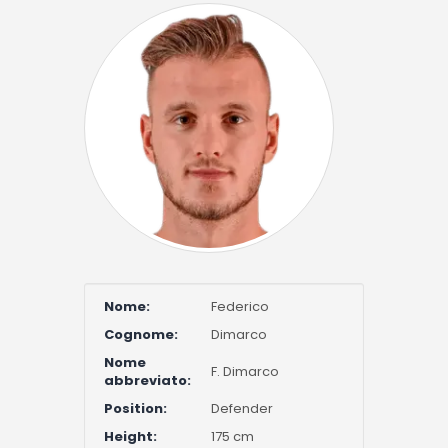
Nome:
Federico
Cognome:
Dimarco
Nome
F. Dimarco
abbreviato:
Position:
Defender
Height:
175 cm