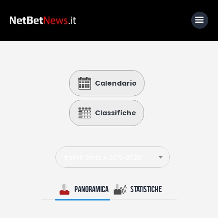
Home
Calendario
News
Calcio
Classifiche
Basket
Tennis
Italian Serie A 2019-2020
Lo Sapevi Che
Fantacalcio
Panoramica
Statistiche
I consigli di Giulia
Serie A