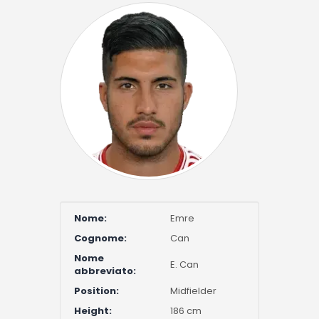
Nome:
Emre
Cognome:
Can
Nome
E. Can
abbreviato:
Position:
Midfielder
Height:
186 cm