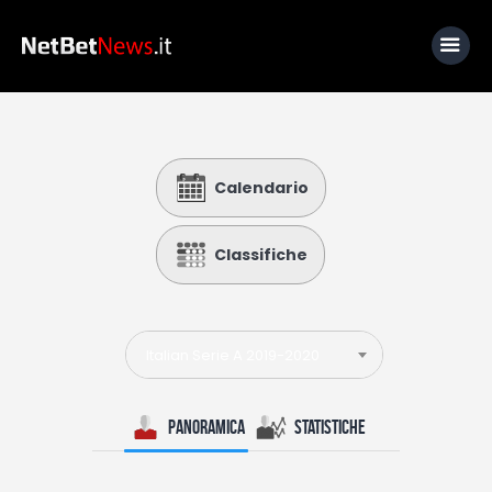
Home
Calendario
News
Calcio
Classifiche
Basket
Tennis
Italian Serie A 2019-2020
Lo Sapevi Che
Fantacalcio
Panoramica
Statistiche
I consigli di Giulia
Serie A