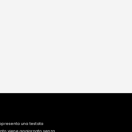
ppresenta una testata
uanto viene aggiornato senza