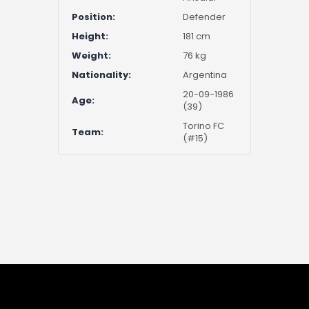
Position:
Defender
Height:
181 cm
Weight:
76 kg
Nationality:
Argentina
20-09-1986
Age:
(39)
Torino FC
Team:
(#15)