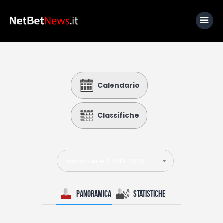
Home
Calendario
News
Calcio
Classifiche
Basket
Tennis
Italian Serie A 2019-2020
Lo Sapevi Che
Fantacalcio
Panoramica
Statistiche
I consigli di Giulia
Serie A