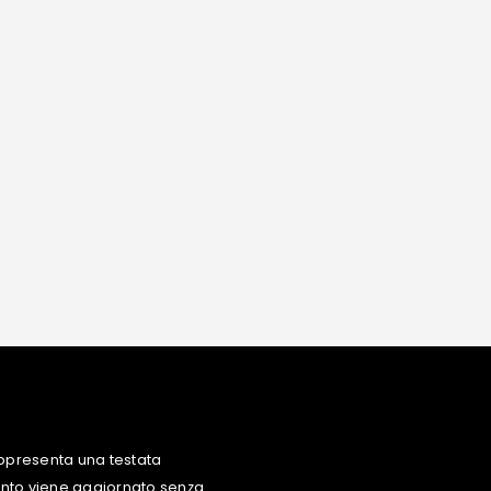
ppresenta una testata
uanto viene aggiornato senza