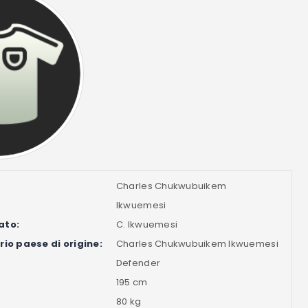
Charles Chukwubuikem
Ikwuemesi
ato:
C. Ikwuemesi
io paese di origine:
Charles Chukwubuikem Ikwuemesi
Defender
195 cm
80 kg