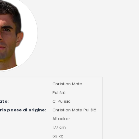
Christian Mate
Pulišić
ato:
C. Pulisic
io paese di origine:
Christian Mate Pulišić
Attacker
177 cm
63 kg