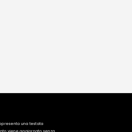
ppresenta una testata
uanto viene aggiornato senza