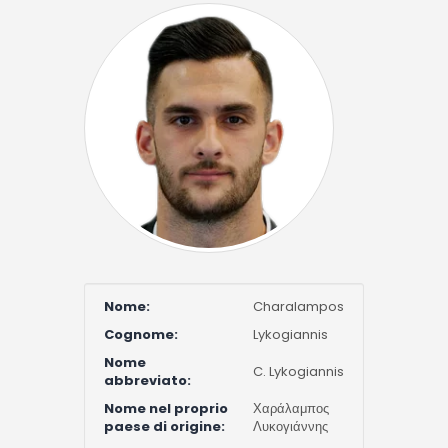
Nome:
Charalampos
Cognome:
Lykogiannis
Nome
C. Lykogiannis
abbreviato:
Nome nel proprio
Χαράλαμπος
paese di origine:
Λυκογιάννης