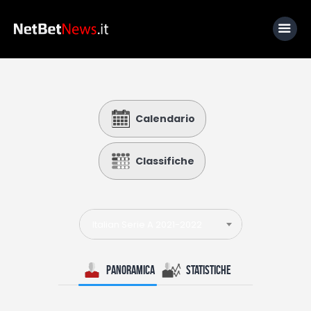
Home
Calendario
News
Calcio
Classifiche
Basket
Tennis
Italian Serie A 2021-2022
Lo Sapevi Che
Fantacalcio
Panoramica
Statistiche
I consigli di Giulia
Serie A