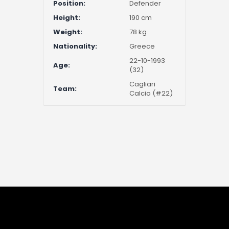
Position:
Defender
Height:
190 cm
Weight:
78 kg
Nationality:
Greece
22-10-1993
Age:
(32)
Cagliari
Team:
Calcio (#22)