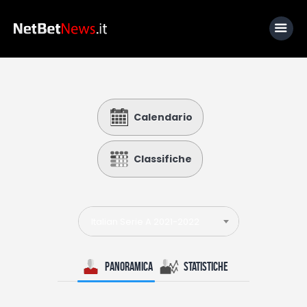
Home
Calendario
News
Calcio
Classifiche
Basket
Tennis
Italian Serie A 2021-2022
Lo Sapevi Che
Fantacalcio
Panoramica
Statistiche
I consigli di Giulia
Serie A