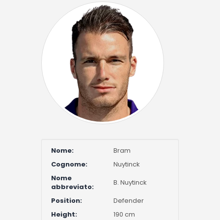
Nome:
Bram
Cognome:
Nuytinck
Nome
B. Nuytinck
abbreviato:
Position:
Defender
Height:
190 cm