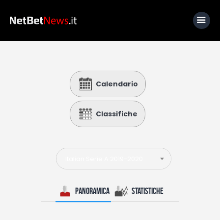
Home
Calendario
News
Calcio
Classifiche
Basket
Tennis
Italian Serie A 2019-2020
Lo Sapevi Che
Fantacalcio
Panoramica
Statistiche
I consigli di Giulia
Serie A