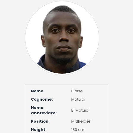
Nome:
Blaise
Cognome:
Matuidi
Nome
B. Matuidi
abbreviato:
Position:
Midfielder
Height:
180 cm