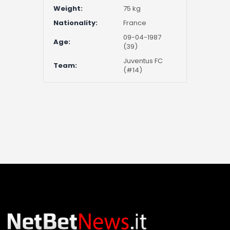
Weight:
75 kg
Nationality:
France
09-04-1987
Age:
(39)
Juventus FC
Team:
(#14)